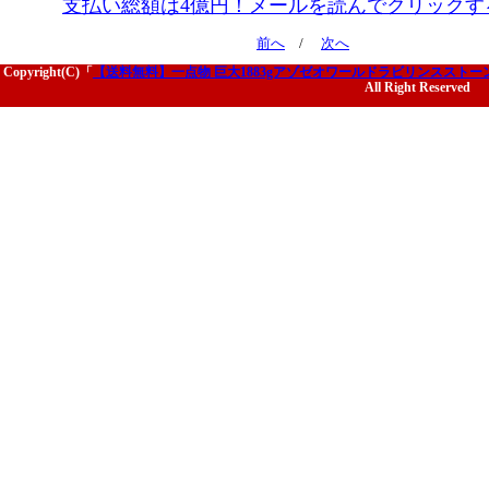
支払い総額は4億円！メールを読んでクリックす
前へ
/
次へ
Copyright(C)「
【送料無料】一点物 巨大1883gアゾゼオワールドラビリンススト
All Right Reserved